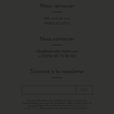
Nous retrouver
266, route du Léry
74260 LES GETS
Nous contacter
info@labrador-hotel.com
+33(0)4 50 75 80 00
S'inscrire à la newsletter
GO
En vous abonnant, vous acceptez de recevoir toutes les
communications par mail, les newsletters, offres et bons plans du
Groupe Thibon. Vous confirmez avoir lu la
politique de
confidentialité
. Vous pouvez vous désinscrire à tout moment
ici